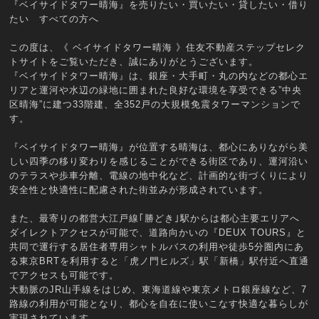
『ベイサイドタワー晴海』を売りたい・買いたい・貸したい・借り
たい すべての方へ
この度は、《 ベイサイドタワー晴海 》住友不動産ステップセレク
トサイトをご覧いただき、誠にありがとうございます。
『ベイサイドタワー晴海』は、銀座・大手町・丸の内などの都心エ
リアと運河や水辺の緑地に囲まれた良好な環境を享受できる”中央
区晴海”に建つ33階建、全352戸の大規模免震タワーマンションで
す。
『ベイサイドタワー晴海』が位置する晴海は、都心にありながら美
しい四季の移り変わりを感じることができる街区であり、運河沿い
のテラスや歩車分離、電線の地中化など、計画的な街づくりにより
安全性と快適性に配慮された街並みが形成されています。
また、最寄りの都営大江戸線｢勝どき｣駅からは都心主要エリアへ
ダイレクトアクセスが可能で、道路向かいの『DEUX TOURS』と
共同で運行する居住者専用シャトルバスの利用や徒歩5分圏内にあ
る東京BRTを利用すると「虎ノ門ヒルズ」駅「新橋」駅付近へ直通
でアクセスも可能です。
大動脈のJR山手線をはじめ、東海道線や東京メトロ銀座線など、7
路線の利用が可能となり、都心を自在に使いこなす快適な暮らしが
実現されています。