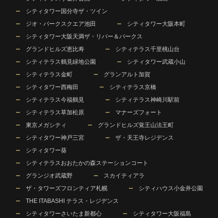
シティタワー国分寺ザ・ツイン
ジオ・パークスクエア池田
シティタワー大阪本町
シティタワー大阪天満ザ・リバー＆パークス
グランドヒルズ恵比寿
シティテラス千里桃山台
シティテラス鶴見緑地公園
シティタワー武蔵小山
シティテラス金町
グランアルト加賀
シティタワー西梅田
シティテラス京橋
シティテラス今福鶴見
シティテラス神崎川駅前
シティテラス草加松原
マナーズフォート
東京メガシティ
グランドヒルズ覚王山法王町
シティタワー神戸三宮
ザ・天王寺レジデンス
シティタワー葵
シティテラスおおたかの森ステーションコート
グランジオ武蔵野
スカイティアラ
ザ・タワーズフロンティア札幌
シティハウス小金井公園
THE ITABASHI テラス・レジデンス
シティタワーさいたま新都心
シティタワー大阪福島