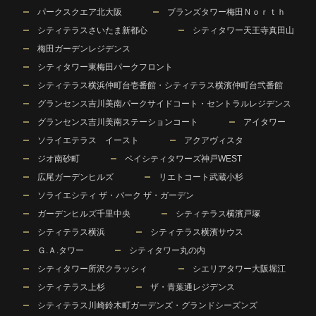
パークスクエア北大阪
ブランズタワー梅田Ｎｏｒｔｈ
シティテラスさいたま新都心
シティタワー天王寺真田山
梅田ガーデンレジデンス
シティタワー東梅田パークフロント
シティテラス横浜仲町台壱番館・シティテラス横濱仲町台弐番館
グランセンス吉川美南パークサイドコート・セントラルレジデンス
グランセンス吉川美南ステーションコート
アイタワー
ソライエテラス イースト
アクアヴィスタ
ジオ南砂町
ベイシティタワーズ神戸WEST
広尾ガーデンヒルズ
リエトコート武蔵小杉
ソライエシティ ザ・パーク ザ・ガーデン
ガーデンヒルズ千里中央
シティテラス横濱戸塚
シティテラス横浜
シティテラス横濱サウス
Ｇ.Ａ.タワー
シティタワー丸の内
シティタワー所沢クラッシィ
シエリアタワー大阪堀江
シティテラス上杉
ザ・青葉通レジデンス
シティテラス川崎鈴木町ガーデンズ・グランドシーズンズ