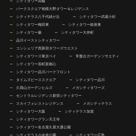
シティタワー高輪
パークスクエア相模大野タワー＆レジデンス
シティテラス八千代緑が丘
シティタワー武蔵小杉
シティタワー梅田東
シティタワー銀座東
シティタワー蕨
シティタワー大井町
品川イーストシティタワー
コンシェリア西新宿タワーズウエスト
シティタワーズ東京ベイ
常盤台ガーデンソサエティ
シティタワー長町新都心
シティタワー品川パークフロント
タイムズピーススクエア
シティタワー品川
久我山ガーデンヒルズ
メガシティタワーズ
セントラルレジデンス新宿シティタワー
スカイフォレストレジデンス
メガシティテラス
シティタワー大阪
シティテラス加賀
シティタワーグラン天王寺
シティタワー名古屋久屋大通公園
シティテラス小金井公園
シティタワー広島