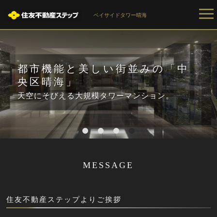
ベイサイドタワー晴海
都市機能と美しい街並みの「中
央区晴海」
天空にそびえる大規模タワーマンション。
1
2
3
4
MESSAGE
住友不動産ステップよりご挨拶