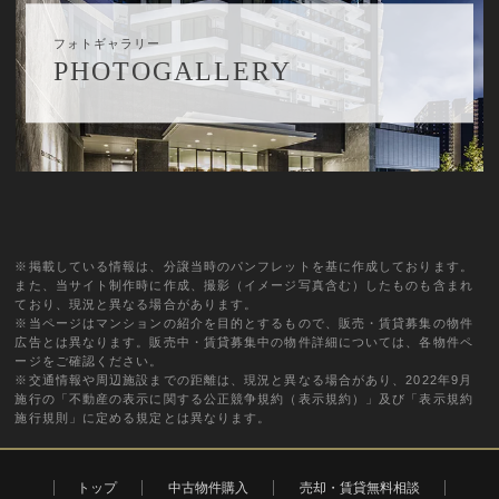
フォトギャラリー
PHOTOGALLERY
※掲載している情報は、分譲当時のパンフレットを基に作成しております。
また、当サイト制作時に作成、撮影（イメージ写真含む）したものも含まれ
ており、現況と異なる場合があります。
※当ページはマンションの紹介を目的とするもので、販売・賃貸募集の物件
広告とは異なります。販売中・賃貸募集中の物件詳細については、各物件ペ
ージをご確認ください。
※交通情報や周辺施設までの距離は、現況と異なる場合があり、2022年9月
施行の「不動産の表示に関する公正競争規約（表示規約）」及び「表示規約
施行規則」に定める規定とは異なります。
トップ
中古物件購入
売却・賃貸無料相談