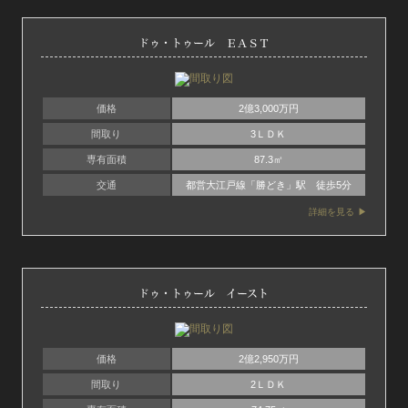
ドゥ・トゥール ＥＡＳＴ
価格
2億3,000万円
間取り
3ＬＤＫ
専有面積
87.3㎡
交通
都営大江戸線「勝どき」駅 徒歩5分
詳細を見る
ドゥ・トゥール イースト
価格
2億2,950万円
間取り
2ＬＤＫ