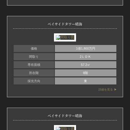
ベイサイドタワー晴海
価格
1億1,800万円
間取り
2ＬＤＫ
専有面積
57.2㎡
所在階
8階
採光方向
東
詳細を見る
ベイサイドタワー晴海