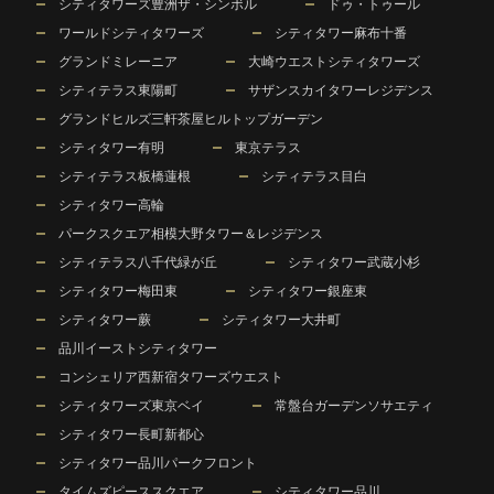
シティタワーズ豊洲ザ・シンボル
ドゥ・トゥール
ワールドシティタワーズ
シティタワー麻布十番
グランドミレーニア
大崎ウエストシティタワーズ
シティテラス東陽町
サザンスカイタワーレジデンス
グランドヒルズ三軒茶屋ヒルトップガーデン
シティタワー有明
東京テラス
シティテラス板橋蓮根
シティテラス目白
シティタワー高輪
パークスクエア相模大野タワー＆レジデンス
シティテラス八千代緑が丘
シティタワー武蔵小杉
シティタワー梅田東
シティタワー銀座東
シティタワー蕨
シティタワー大井町
品川イーストシティタワー
コンシェリア西新宿タワーズウエスト
シティタワーズ東京ベイ
常盤台ガーデンソサエティ
シティタワー長町新都心
シティタワー品川パークフロント
タイムズピーススクエア
シティタワー品川