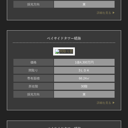
採光方向
東
詳細を見る
ベイサイドタワー晴海
価格
1億4,300万円
間取り
3ＬＤＫ
専有面積
66.24㎡
所在階
30階
採光方向
東
詳細を見る