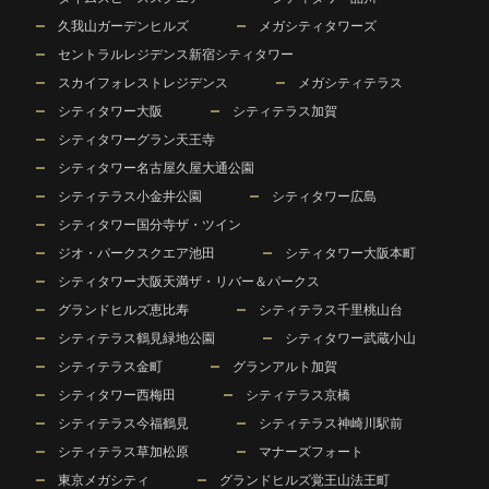
久我山ガーデンヒルズ
メガシティタワーズ
セントラルレジデンス新宿シティタワー
スカイフォレストレジデンス
メガシティテラス
シティタワー大阪
シティテラス加賀
シティタワーグラン天王寺
シティタワー名古屋久屋大通公園
シティテラス小金井公園
シティタワー広島
シティタワー国分寺ザ・ツイン
ジオ・パークスクエア池田
シティタワー大阪本町
シティタワー大阪天満ザ・リバー＆パークス
グランドヒルズ恵比寿
シティテラス千里桃山台
シティテラス鶴見緑地公園
シティタワー武蔵小山
シティテラス金町
グランアルト加賀
シティタワー西梅田
シティテラス京橋
シティテラス今福鶴見
シティテラス神崎川駅前
シティテラス草加松原
マナーズフォート
東京メガシティ
グランドヒルズ覚王山法王町