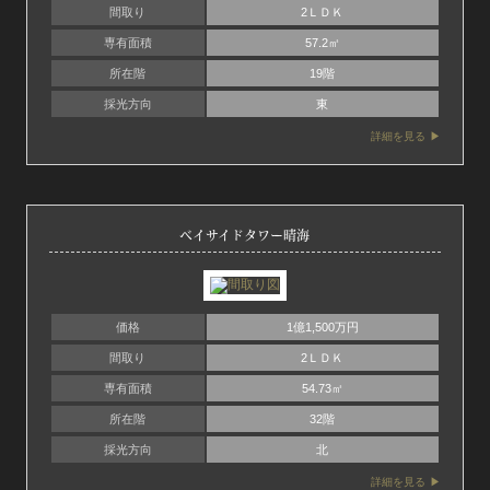
間取り
2ＬＤＫ
専有面積
57.2㎡
所在階
19階
採光方向
東
詳細を見る
ベイサイドタワー晴海
価格
1億1,500万円
間取り
2ＬＤＫ
専有面積
54.73㎡
所在階
32階
採光方向
北
詳細を見る