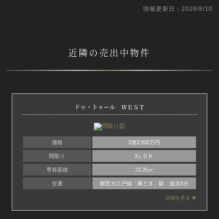
情報更新日：2026/8/10
近隣の売出中物件
ドゥ・トゥール ＷＥＳＴ
価格
2億3,800万円
間取り
3ＬＤＫ
専有面積
72.25㎡
交通
都営大江戸線「勝どき」駅 徒歩5分
詳細を見る