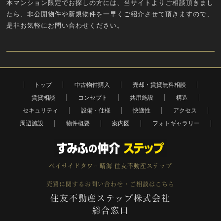
本マンション限定でお探しの方には、当サイトよりご相談頂きまし
たら、非公開物件や新規物件を一早くご紹介させて頂きますので、
是非お気軽にお問い合わせください。
ベイサイドタワー晴海のご購入相談
住友不動産ステップ株式会
トップ
中古物件購入
売却・賃貸無料相談
賃貸相談
コンセプト
共用施設
構造
社 総合窓口
セキュリティ
設備・仕様
快適性
アクセス
周辺施設
物件概要
案内図
フォトギャラリー
0120-132-194
ご相談はこちら
年中無休 24時間受付中
〒163-0206 東京都新宿区西新宿2丁目6番1号 新宿住友ビル6階
ベイサイドタワー晴海
住友不動産ステップ
売買に関するお問い合わせ・ご相談はこちら
住友不動産ステップ株式会社
総合窓口