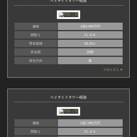
ベイサイドタワー晴海
価格
1億4,480万円
間取り
3ＬＤＫ
専有面積
66.24㎡
所在階
29階
採光方向
東
詳細を見る
ベイサイドタワー晴海
価格
1億7,980万円
間取り
3ＬＤＫ