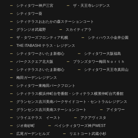
シティタワー神戸三宮
ザ・天王寺レジデンス
シティタワー葵
シティテラスおおたかの森ステーションコート
グランジオ武蔵野
スカイティアラ
ザ・タワーズフロンティア札幌
シティハウス小金井公園
THE ITABASHI テラス・レジデンス
シティタワーさいたま新都心
シティタワー大阪福島
パークスクエア北大阪
ブランズタワー梅田Ｎｏｒｔｈ
シティテラスさいたま新都心
シティタワー天王寺真田山
梅田ガーデンレジデンス
シティタワー東梅田パークフロント
シティテラス横浜仲町台壱番館・シティテラス横濱仲町台弐番館
グランセンス吉川美南パークサイドコート・セントラルレジデンス
グランセンス吉川美南ステーションコート
アイタワー
ソライエテラス イースト
アクアヴィスタ
ジオ南砂町
ベイシティタワーズ神戸WEST
広尾ガーデンヒルズ
リエトコート武蔵小杉