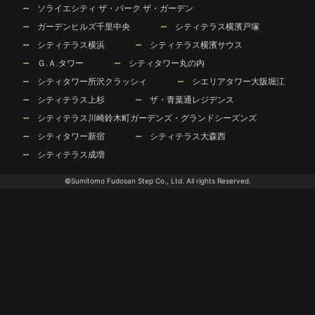
ソライエシティ ザ・パーク ザ・ガーデン
ガーデンヒルズ千里中央
シティテラス横濱戸塚
シティテラス横浜
シティテラス横濱サウス
Ｇ.Ａ.タワー
シティタワー丸の内
シティタワー所沢クラッシィ
シエリアタワー大阪堀江
シティテラス上杉
ザ・青葉通レジデンス
シティテラス川崎鈴木町ガーデンズ・グランドシーズンズ
シティタワー新宿
シティテラス大森西
シティテラス成増
©Sumitomo Fudosan Step Co., Ltd. All rights Reserved.
売出中物件
この物件が出たら
教えて
まずは無料査定
9件