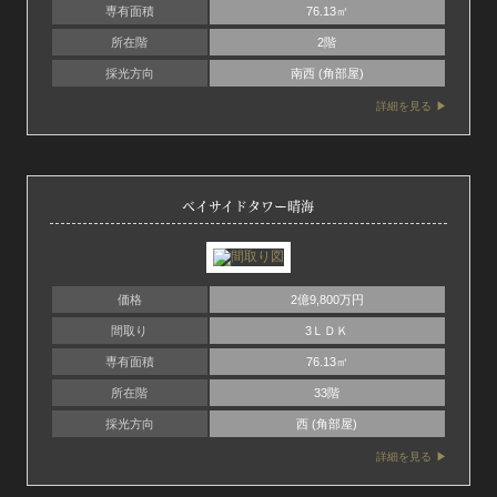
専有面積
76.13㎡
所在階
2階
採光方向
南西 (角部屋)
詳細を見る
ベイサイドタワー晴海
価格
2億9,800万円
間取り
3ＬＤＫ
専有面積
76.13㎡
所在階
33階
採光方向
西 (角部屋)
詳細を見る