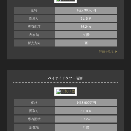
価格
1億2,980万円
間取り
3ＬＤＫ
専有面積
66.24㎡
所在階
30階
採光方向
西
詳細を見る
ベイサイドタワー晴海
価格
1億3,900万円
間取り
2ＬＤＫ
専有面積
57.2㎡
所在階
13階